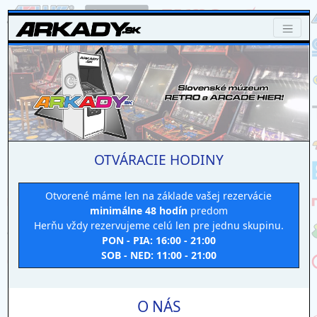
OTVÁRACIE HODINY
Otvorené máme len na základe vašej rezervácie
minimálne 48 hodín
predom
Herňu vždy rezervujeme celú len pre jednu skupinu.
PON - PIA: 16:00 - 21:00
SOB - NED: 11:00 - 21:00
O NÁS