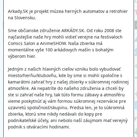
Arkady.SK je projekt múzea herných automatov a retrohier
na Slovensku.
Sme občianske združenie ARKÁDY.SK. Od roku 2008 ste
najčastejšie naše hry mohli vidieť verejne na festivaloch
Comics Salon a AnimeSHOW. Naša zbierka má
momentálne vyše 100 arkádovych mašín s bohatým
výberom hier.
Jedným z našich hlavných cieľov vzniku bolo vybudovať
miesto/herňu/klubovňu, kde by sme si mohli spoločne s
kamarátmi zahrať hry z našej zbierky v súkromnej rodinnej
atmosfére. Ak nepatríte do našeho združenia a chceli by
ste si zahrať naše hry, tak túto formu zábavy a atmosféru
vieme poskytnúť aj vám formou súkromnej rezervácie pre
uzavretú spoločnosť/skupinu. Predsa len, je to súkromná
zbierka, ktorú sme nikdy nedávali do kopy pre
podnikateľské účely, ani nebolo naší záujmom mať verejný
podnik s otváracími hodinami.